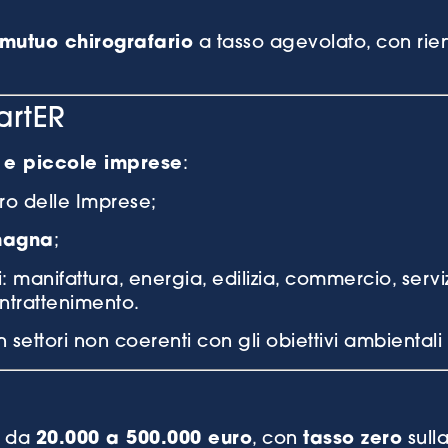
mutuo chirografario
a tasso agevolato, con rientr
tartER
 e piccole imprese
:
ro delle Imprese;
omagna
;
vi: manifattura, energia, edilizia, commercio, servizi
intrattenimento.
settori non coerenti con gli obiettivi ambiental
i da
20.000 a 500.000 euro
, con
tasso zero
sull