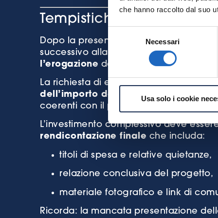
che hanno raccolto dal suo uti
Tempistiche e step per a
Selezione
Dopo la presentazione della domanda, i
Necessari
del
successivo alla protocollazione. Una vol
consenso
l’erogazione
del finanziamento.
La richiesta di erogazione deve esse
dell’importo del finanziamento appr
Usa solo i cookie nece
coerenti con il progetto.
L’investimento complessivo deve esser
rendicontazione finale
che includa:
titoli di spesa e relative quietanze,
relazione conclusiva del progetto,
materiale fotografico e link di com
Ricorda: la mancata presentazione dell