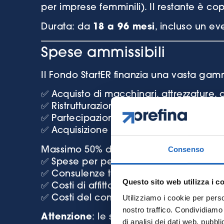
per imprese femminili). Il restante è c
Durata: da
18 a 96 mesi
, incluso un e
Spese ammissibili
Il Fondo StartER finanzia una vasta gamm
✅ Acquisto di macchinari, attrezzature, 
✅ Ristrutturazione o ampliamento di imm
✅ Partecipazione a fiere e attività prom
✅ Acquisizione di brevetti, marchi e lic
Consenso
Massimo 50% del progetto totale:
✅ Spese per personale dedicato al pro
✅ Consulenze tecniche e specialistiche
Questo sito web utilizza i c
✅ Costi di affitto e materiali
Utilizziamo i cookie per perso
✅ Costi del consulente di finanza agev
nostro traffico. Condividiamo 
Attenzione
: le spese devono essere tr
di analisi dei dati web, pubbl