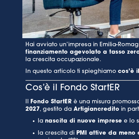
Hai avviato un’impresa in Emilia-Romagn
finanziamento agevolato a tasso zer
la crescita occupazionale.
In questo articolo ti spieghiamo
cos’è i
Cos’è il Fondo StartER
Il
Fondo StartER
è una misura promossa
2027
, gestito da
Artigiancredito
in part
la
nascita di nuove imprese
e lo s
la crescita di
PMI attive da meno d