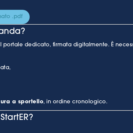
mato .pdf
manda?
l portale dedicato, firmata digitalmente. È neces
ata,
ura a sportello
, in ordine cronologico.
StartER?