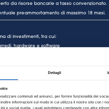
operto da risorse bancarie a tasso convenzionato.
ventuale preammortamento di massimo 18 mesi.
a di investimenti, tra cui:
arredi, hardware e software
obili strumentali
ozionali
enze
Dettagli
getto
ookie
nalizzare contenuti ed annunci, per fornire funzionalità dei socia
olata (presentazione e rendicontazione)
inoltre informazioni sul modo in cui utilizza il nostro sito con i 
acciabili, documentate e sostenute dopo la pre
icità e social media, i quali potrebbero combinarle con altre inform