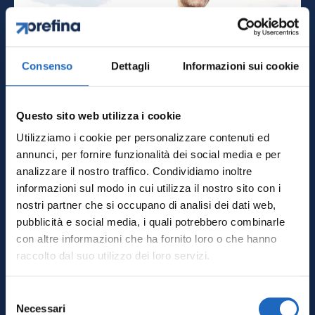
Consenso
Dettagli
Informazioni sui cookie
Questo sito web utilizza i cookie
Utilizziamo i cookie per personalizzare contenuti ed
Incentivi per
annunci, per fornire funzionalità dei social media e per
analizzare il nostro traffico. Condividiamo inoltre
agricoltori 2026: PSR
informazioni sul modo in cui utilizza il nostro sito con i
(CSR), Inail e
nostri partner che si occupano di analisi dei dati web,
pubblicità e social media, i quali potrebbero combinarle
agrivoltaico
con altre informazioni che ha fornito loro o che hanno
raccolto dal suo utilizzo dei loro servizi.
Luglio 15, 2026
Selezione
Necessari
del