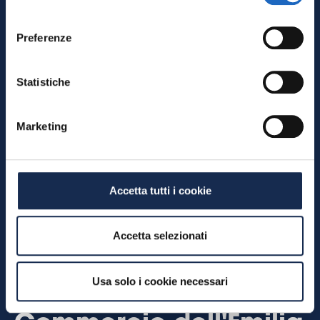
consenso
Preferenze
Statistiche
Marketing
Accetta tutti i cookie
Contributi 2026: i
Accetta selezionati
nuovi bandi della
Usa solo i cookie necessari
Camera di