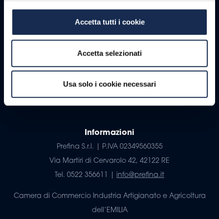
Via Martiri di Cervarolo 42, 42122 RE
Accetta tutti i cookie
Tel. 0522 3561 |
info@prefina.it
Camera di Commercio Industria Artigianato e Agricoltura
Accetta selezionati
dell’EMILIA
Numero REA RE – 331638
Usa solo i cookie necessari
C.S. 100.000 €
Informazioni
Prefina S.r.l. | P.IVA 02349560355
Via Martiri di Cervarolo 42, 42122 RE
Tel. 0522 356611 |
info@prefina.it
Camera di Commercio Industria Artigianato e Agricoltura
dell’EMILIA