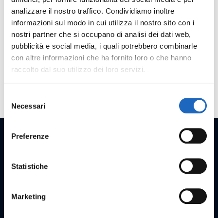
2020
analizzare il nostro traffico. Condividiamo inoltre
informazioni sul modo in cui utilizza il nostro sito con i
nostri partner che si occupano di analisi dei dati web,
2019
pubblicità e social media, i quali potrebbero combinarle
con altre informazioni che ha fornito loro o che hanno
2018
raccolto dal suo utilizzo dei loro servizi.
2017
Selezione
Necessari
del
consenso
Preferenze
Statistiche
Privacy policy
Cookies policy
Trasparenza contributi
Marketing
Prepower S.r.l. | C.F./P.IVA 03001680358