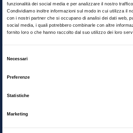
funzionalità dei social media e per analizzare il nostro traffico
Contributo a
Fino a
65%
Condividiamo inoltre informazioni sul modo in cui utilizza il no
fondo
120.000 €
con i nostri partner che si occupano di analisi dei dati web, pu
perduto
social media, i quali potrebbero combinarle con altre informa
fornito loro o che hanno raccolto dal suo utilizzo dei loro servi
Contributo a
Tra 120.000
60%
fondo
€ e 200.000
Selezione
perduto
€
Necessari
del
consenso
*
Importo elevato:
Fino a € 40.000
nel caso
in cui l’investimento includa l’acquisto di
Preferenze
beni e servizi innovativi, tecnologici e
digitali o diretti ad assicurare la
Statistiche
sostenibilità ambientale
o il
risparmio
energetico
.
Marketing
Attenzione: Sono escluse spese come
l’acquisto di terreni, immobili, locazioni,
materie prime, utenze e consulenze