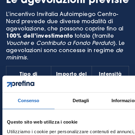
Le agevolazioni previste
L’incentivo Invitalia Autoimpiego Centro-
Nord prevede due diverse modalità di
agevolazione, che possono coprire fino al
100% dell’investimento
totale (tramite
Voucher
e
Contributo a Fondo Perduto
). Le
agevolazioni sono concesse in regime
de
minimis
.
Tipo di
Importo del
Intensità
agevolazione
progetto
del
contributo
Consenso
Dettagli
Informazio
Voucher
Fino a
100%
30.000 €
(elevabile a
Questo sito web utilizza i cookie
40.000 €*)
Utilizziamo i cookie per personalizzare contenuti ed annunci, 