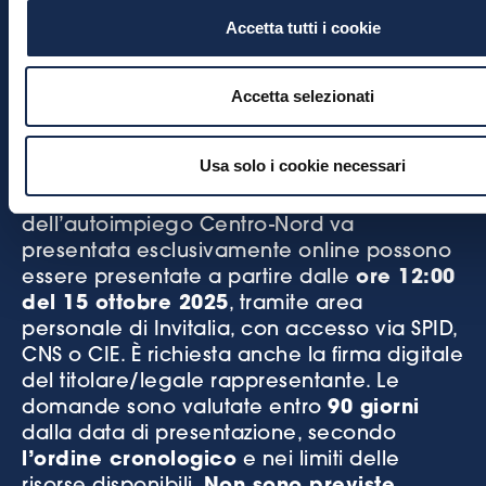
generiche per la predisposizione della
Accetta tutti i cookie
domanda.
Accetta selezionati
Come e quando
presentare la domanda
Usa solo i cookie necessari
La domanda per l’agevolazione
dell’autoimpiego Centro-Nord va
presentata esclusivamente online possono
essere presentate a partire dalle
ore 12:00
del 15 ottobre 2025
, tramite area
personale di Invitalia, con accesso via SPID,
CNS o CIE. È richiesta anche la firma digitale
del titolare/legale rappresentante. Le
domande sono valutate entro
90 giorni
dalla data di presentazione, secondo
l’ordine cronologico
e nei limiti delle