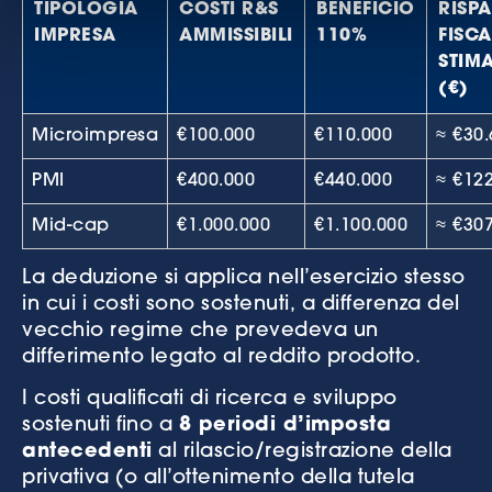
TIPOLOGIA
COSTI R&S
BENEFICIO
RISP
IMPRESA
AMMISSIBILI
110%
FISCA
STIM
(€)
Microimpresa
€100.000
€110.000
≈ €30.
PMI
€400.000
€440.000
≈ €12
Mid-cap
€1.000.000
€1.100.000
≈ €30
La deduzione si applica nell’esercizio stesso
in cui i costi sono sostenuti, a differenza del
vecchio regime che prevedeva un
differimento legato al reddito prodotto.
I costi qualificati di ricerca e sviluppo
sostenuti fino a
8 periodi d’imposta
antecedenti
al rilascio/registrazione della
privativa (o all’ottenimento della tutela