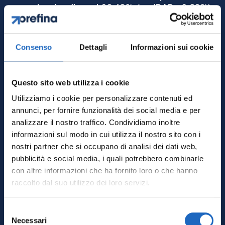
complessivo fino al 30,69% (se IRAP= 3,90%)
del costo agevolato.
Il Patent Box può essere fruito a partire dal
Consenso
Dettagli
Informazioni sui cookie
periodo d’imposta in cui avviene il primo
utilizzo economico del bene immateriale.
Per “utilizzo economico” si intende la
Questo sito web utilizza i cookie
presenza di componenti positivi di reddito
Utilizziamo i cookie per personalizzare contenuti ed
riconducibili all’IP (
Intellectual property)
annunci, per fornire funzionalità dei social media e per
ovvero i
beni immateriali agevolabili
che
analizzare il nostro traffico. Condividiamo inoltre
generano reddito, come
ad esempio:
informazioni sul modo in cui utilizza il nostro sito con i
Ricavi diretti
(royalties da licenza
nostri partner che si occupano di analisi dei dati web,
d’uso, corrispettivi da cessione del
pubblicità e social media, i quali potrebbero combinarle
diritto);
con altre informazioni che ha fornito loro o che hanno
Ricavi indiretti
(vendita di
raccolto dal suo utilizzo dei loro servizi.
prodotti/servizi che incorporano il bene
immateriale, con nesso tecnico-
Selezione
economico documentato);
Necessari
del