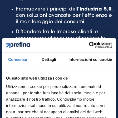
Promuovere i principi dell’
Industria 5.0
,
con soluzioni avanzate per l’efficienza e
il monitoraggio dei consumi.
Diffondere tra le imprese clienti le
competenze chiave per affrontare le
sfide dell’
Agenda ONU 2030
, con un
focus su sostenibilità ambientale, parità
di genere e innovazione digitale.
Consenso
Dettagli
Informazioni sui cookie
Risultati attesi
Questo sito web utilizza i cookie
Formazione di nuove figure
Utilizziamo i cookie per personalizzare contenuti ed
professionali specializzate in
annunci, per fornire funzionalità dei social media e per
sostenibilità, digitale e energia.
analizzare il nostro traffico. Condividiamo inoltre
Attivazione di un sistema continuo di
informazioni sul modo in cui utilizza il nostro sito con i
mentoring, formazione e monitoraggio.
nostri partner che si occupano di analisi dei dati web,