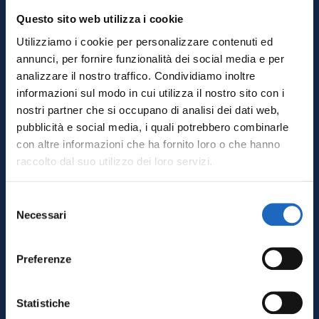
Questo sito web utilizza i cookie
Utilizziamo i cookie per personalizzare contenuti ed
Esempi di interventi
annunci, per fornire funzionalità dei social media e per
finanziabili per settore
analizzare il nostro traffico. Condividiamo inoltre
informazioni sul modo in cui utilizza il nostro sito con i
nostri partner che si occupano di analisi dei dati web,
Settore lavanderie industriali
pubblicità e social media, i quali potrebbero combinarle
con altre informazioni che ha fornito loro o che hanno
In questo comparto la movimentazione
raccolto dal suo utilizzo dei loro servizi.
manuale di sacchi di biancheria, cestoni e
carichi pesanti è spesso continua e
ripetitiva. Il Bando ISI INAIL consente di
Selezione
finanziare, ad esempio:
Necessari
del
consenso
ribaltatori automatici di carrelli e
contenitori;
Preferenze
caricatori automatici per lavatrici
industriali e calandre;
Statistiche