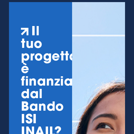
Il
tuo
progetto
è
finanziabile
dal
Bando
ISI
INAIL?