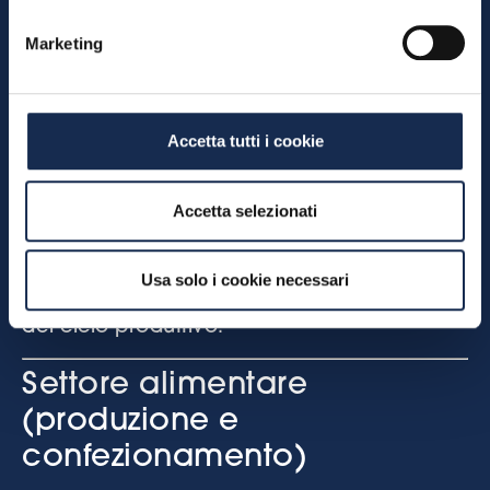
nastri trasportatori e rulliere tra le
Marketing
diverse fasi di lavorazione;
robot di movimentazione per
trasferimento dei carichi su pallet;
Accetta tutti i cookie
manipolatori assistiti fino a 500 kg
guidati dall’operatore con sforzo
minimo.
Accetta selezionati
Risultato:
drastica riduzione delle
sollecitazioni biomeccaniche, minore
Usa solo i cookie necessari
rischio per la schiena e maggiore fluidità
del ciclo produttivo.
Settore alimentare
(produzione e
confezionamento)