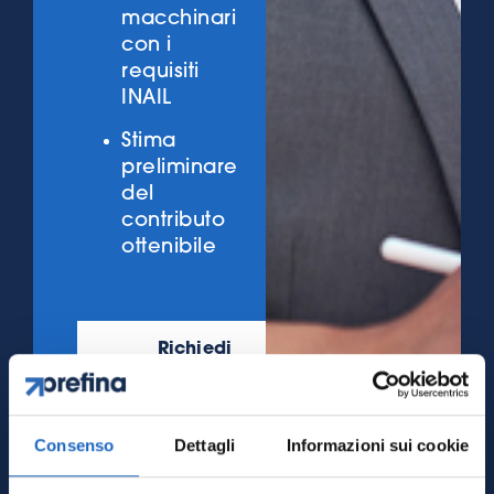
macchinari
con i
requisiti
INAIL
Stima
preliminare
del
contributo
ottenibile
Richiedi
subito una
prevalutazione
gratuita
Consenso
Dettagli
Informazioni sui cookie