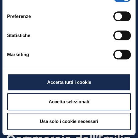
consenso
Preferenze
Statistiche
Marketing
Accetta tutti i cookie
Contributi 2026: i
Accetta selezionati
nuovi bandi della
Usa solo i cookie necessari
Camera di