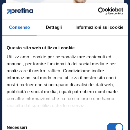
Consenso
Dettagli
Informazioni sui cookie
Questo sito web utilizza i cookie
Utilizziamo i cookie per personalizzare contenuti ed
Incentivi per
annunci, per fornire funzionalità dei social media e per
analizzare il nostro traffico. Condividiamo inoltre
agricoltori 2026: PSR
informazioni sul modo in cui utilizza il nostro sito con i
(CSR), Inail e
nostri partner che si occupano di analisi dei dati web,
pubblicità e social media, i quali potrebbero combinarle
agrivoltaico
con altre informazioni che ha fornito loro o che hanno
raccolto dal suo utilizzo dei loro servizi.
Luglio 15, 2026
Selezione
Necessari
del